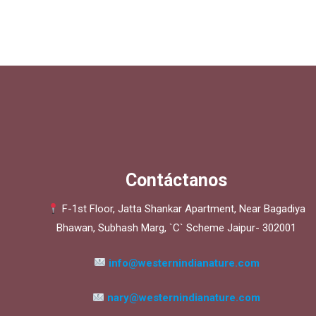
Contáctanos
F-1st Floor, Jatta Shankar Apartment, Near Bagadiya
Bhawan, Subhash Marg, `C` Scheme Jaipur- 302001
info@westernindianature.com
nary@westernindianature.com