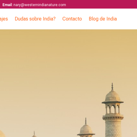
Email:
nary@westernindianature.com
ajes
Dudas sobre India?
Contacto
Blog de India