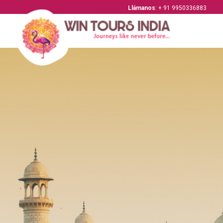
Llámanos
: + 91 9950336883