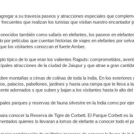
 agregar a su travesía paseos y atracciones especiales que compleme
frecuentes que realizan los turistas que visitan nuestro encantador p
conocidos también como safaris en elefantes, los paseos en elefante
o por películas que cuentan historias de viajes en elefantes por sel
que los visitantes conozcan el fuerte Amber.
lo típico de lo que eran los valientes Rajputs: comprometidos, ave
ncipales atracciones de la ciudad de Jaiupur y que atrae a gran cantida
obre montañas o cimas de colinas de toda la India. En los exteriores
 palacios, pabellones, jardines y hasta una rampa que te lleva a la c
ente adornados s que suben y bajan a los visitantes hasta lo alto del
ipales parques y reservas de fauna silvestre en la India como por eje
ara conocer la Reserva de Tigre de Corbett. El Parque Corbett es la R
entados quienes lo llevaran a lomos de elefante a conocer todo el par