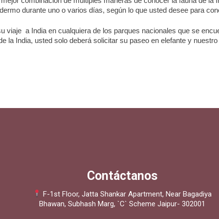
a mejor combinación de múltiples maneras de conocer la fauna de la I
quidermo durante uno o varios días, según lo que usted desee para con
 su viaje a India en cualquiera de los parques nacionales que se encu
 la India, usted solo deberá solicitar su paseo en elefante y nuestr
Contáctanos
F-1st Floor, Jatta Shankar Apartment, Near Bagadiya
Bhawan, Subhash Marg, `C` Scheme Jaipur- 302001