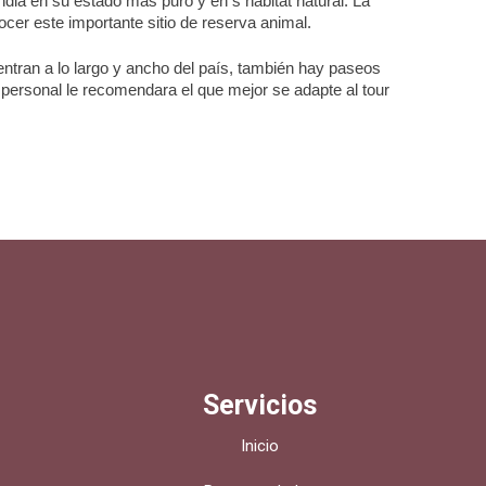
ndia en su estado más puro y en s hábitat natural. La
ocer este importante sitio de reserva animal.
entran a lo largo y ancho del país, también hay paseos
o personal le recomendara el que mejor se adapte al tour
Servicios
Inicio