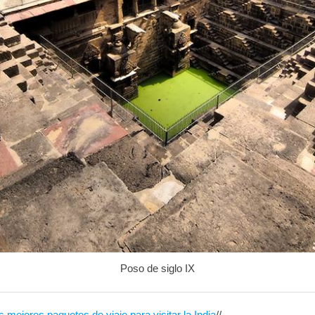
Poso de siglo IX
s mejores paquetes de viaje para visitar la India
//