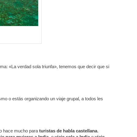
ma: ​«La verdad sola triunfa»​, tenemos que decir que si
ismo o estás organizando un viaje grupal, a todos les
ndo hace mucho para
turistas de habla castellana
.
aje para mujeres a India
, o
viaje sola a India
o
viaje