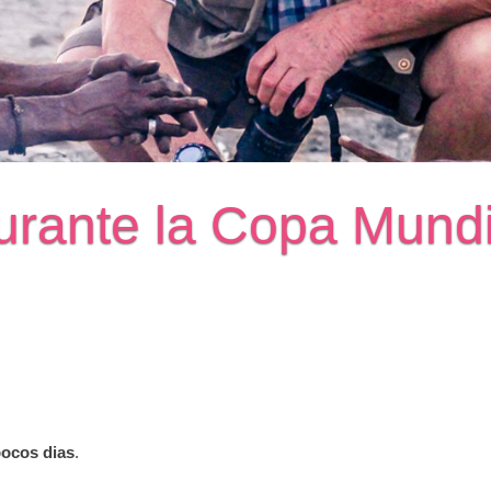
 durante la Copa Mund
pocos dias
.