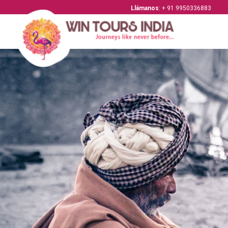
Llámanos
: + 91 9950336883