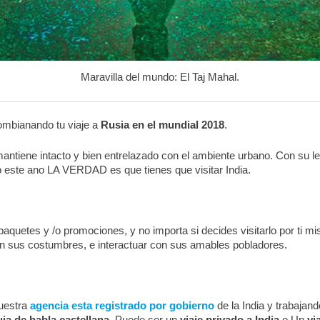
Maravilla del mundo: El Taj Mahal.
combianando tu viaje a
Rusia en el mundial 2018
.
antiene intacto y bien entrelazado con el ambiente urbano. Con su le
o este ano LA VERDAD es que tienes que visitar ​India​.
paquetes y /o ​promociones​, y no importa si decides visitarlo por ti m
on sus costumbres, e interactuar con sus amables pobladores.
uestra
agencia esta registrado por gobierno
de la India y trabaja
uia de habla castellana
. Puede ser un
viaje privado a India
o Un
vi