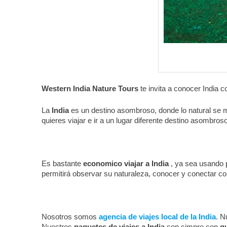
Western India Nature Tours
te invita a conocer India 
La ​
India
es un ​destino asombroso​, donde lo natural se m
quieres viajar e ir a un lugar diferente destino asombros
Es bastante
​economico ​viajar a India
, ya sea usando ​
permitirá observar su naturaleza, conocer y conectar c
Nosotros somos
agencia de viajes local de la India
. N
Nuestros
paquetes de viajes a India
son simpre con
g