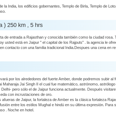
e la India, los edificios gobernantes, Templo de Birla, Templo de Lot
nso.
a ) 250 km , 5 hrs
ta de entrada a Rajasthan y conocida también como la ciudad rosa. T
y usted está en Jaipur ” el capital de los Rajputs” . la agencia le ofr
en contacto con una familia tradicional India.Despues una cena en re
ará por los alrededores del fuerte Amber, donde podremos subir al fu
i Maharaja Jai Singh II el cual fue matemático, astrónomo, astrólogo
a y Delhi- pero sólo el de Jaipur funciona actualmente. Después visita
seda con incrustaciones de oro.
fueras de Jaipur, la fortaleza de Amber es la clásica fortaleza Raja
sión entre los estilos Mughal e hindú en su última expresión. Para su
so . Noche en hotel.