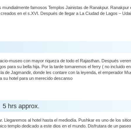
 mundialmente famosos Templos Jainistas de Ranakpur. Ranakpur es c
 creados en el s.XVI. Después de llegar a La Ciudad de Lagos – Udaip
alacio-museo con mayor riqueza de todo el Rajasthan. Después vere
os para su bella hija. Por la tarde tomaremos el ferry ( no incluido e
isla de Jagmandir, donde les contare con la leyenda, el emperador Mu
o a su hotel para un merecido descanso
 5 hrs approx.
 Llegaremos al hotel hasta el mediodía. Pushkar es uno de los sitios
co templo dedicado a este dios en el mundo. Disfrutara de un paseo 