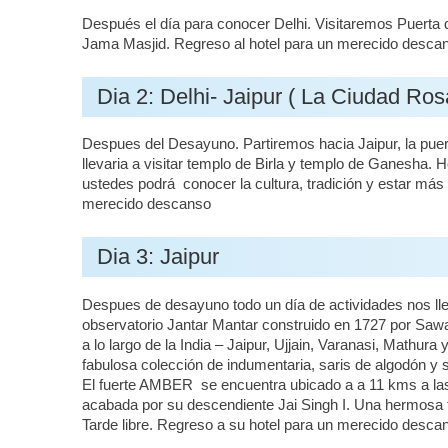
Después el día para conocer Delhi. Visitaremos Puerta d
Jama Masjid. Regreso al hotel para un merecido desca
Dia 2: Delhi- Jaipur ( La Ciudad Ros
Despues del Desayuno. Partiremos hacia Jaipur, la puer
llevaria a visitar templo de Birla y templo de Ganesha. Ho
ustedes podrá conocer la cultura, tradición y estar más 
merecido descanso
Dia 3: Jaipur
Despues de desayuno todo un día de actividades nos llev
observatorio Jantar Mantar construido en 1727 por Sawa
a lo largo de la India – Jaipur, Ujjain, Varanasi, Mathur
fabulosa colección de indumentaria, saris de algodón y 
El fuerte AMBER se encuentra ubicado a a 11 kms a las a
acabada por su descendiente Jai Singh I. Una hermosa fu
Tarde libre. Regreso a su hotel para un merecido descan