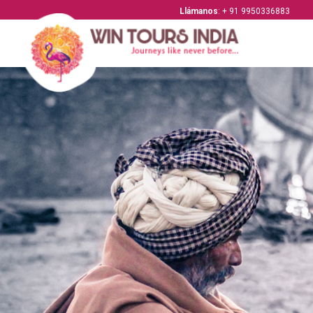
Llámanos
: + 91 9950336883