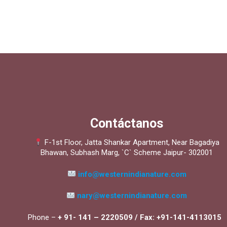
Contáctanos
F-1st Floor, Jatta Shankar Apartment, Near Bagadiya
Bhawan, Subhash Marg, `C` Scheme Jaipur- 302001
info@westernindianature.com
nary@westernindianature.com
Phone –
+ 91- 141 – 2220509 /
Fax: +91-141-4113015