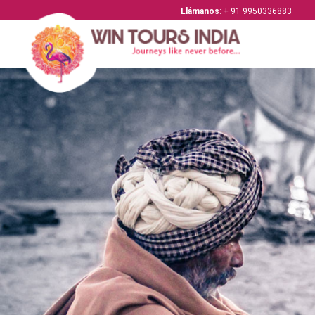
Llámanos
: + 91 9950336883