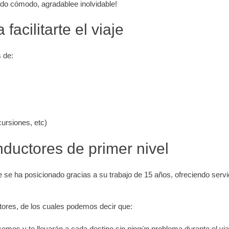
ido cómodo, agradablee inolvidable!
facilitarte el viaje
 de:
cursiones, etc)
nductores de primer nivel
se ha posicionado gracias a su trabajo de 15 años, ofreciendo servic
tores, de los cuales podemos decir que:
emos y te llevarán a cada destino sin ningún problema durante el via