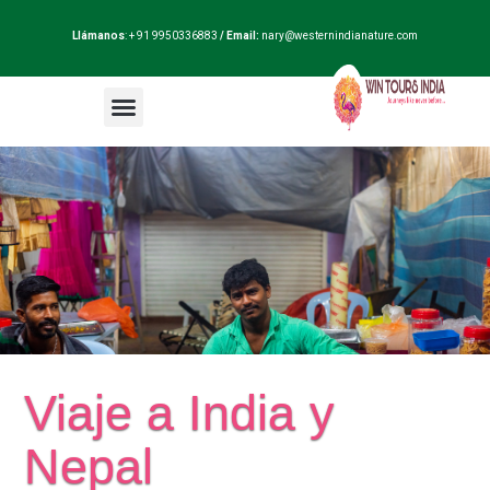
Llámanos
: + 91 9950336883
/ Email:
nary@westernindianature.com
Paquetes de viajes
Dudas sobre India?
Blog de India
Viaje a India y
Nepal