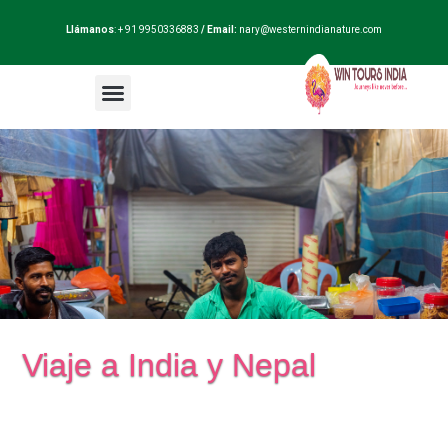
Llámanos
: + 91 9950336883
/ Email:
nary@westernindianature.com
Paquetes de viajes
Dudas sobre India?
Blog de India
Viaje a India y Nepal