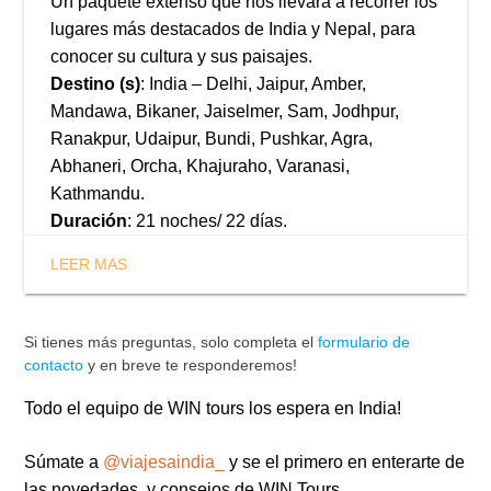
Un paquete extenso que nos llevará a recorrer los
lugares más destacados de India y Nepal, para
conocer su cultura y sus paisajes.
Destino (s)
: India – Delhi, Jaipur, Amber,
Mandawa, Bikaner, Jaiselmer, Sam, Jodhpur,
Ranakpur, Udaipur, Bundi, Pushkar, Agra,
Abhaneri, Orcha, Khajuraho, Varanasi,
Kathmandu.
Duración
: 21 noches/ 22 días.
LEER MAS
Si tienes más preguntas, solo completa el
formulario de
contacto
y en breve te responderemos!
Todo el equipo de WIN tours los espera en India!
Súmate a
@viajesaindia_
y se el primero en enterarte de
las novedades y consejos de WIN Tours