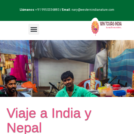
Llámanos
: + 91 9950336883
/ Email:
nary@westernindianature.com
Paquetes de viajes
Dudas sobre India?
Blog de India
Viaje a India y
Nepal