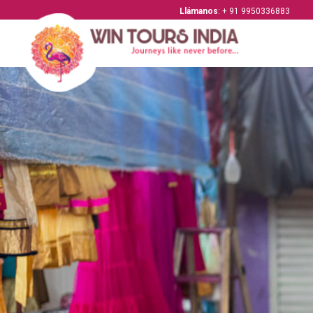
Llámanos
: + 91 9950336883