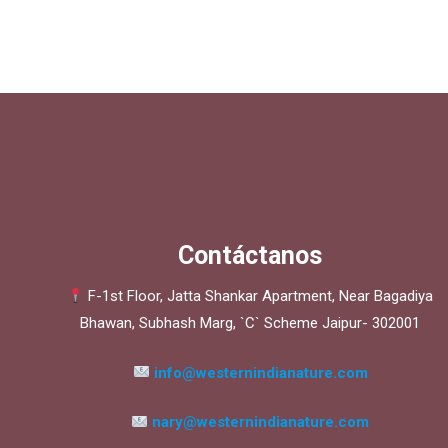
Contáctanos
F-1st Floor, Jatta Shankar Apartment, Near Bagadiya
Bhawan, Subhash Marg, `C` Scheme Jaipur- 302001
info@westernindianature.com
nary@westernindianature.com