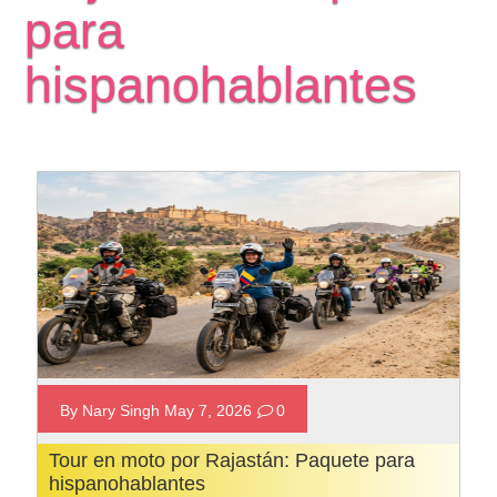
para
hispanohablantes
By Nary Singh May 7, 2026
0
Tour en moto por Rajastán: Paquete para
hispanohablantes