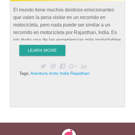
El mundo tiene muchos destinos emocionantes
que valen la pena visitar en un recorrido en
motocicleta, pero nada puede ser similar a un
recorrido en motocicleta por Rajasthan, India. Es
sin duda una de las experiencias más inolvidables
que puedes tener en tu viaje por la India. Un
LEARN MORE
recorrido en motocicleta por Rajasthan, India, es
un viaje a través del patrimonio y las rutas
pintorescas, donde tendrás la oportunidad de
Tags:
Aventura moto India Rajasthan
explorar el verdadero espíritu de este lugar. En
esta publicación de blog, encontrará toda la
información sobre los recorridos en motocicleta en
Rajasthan. Por qué elegir un tour en moto…
Rad
More