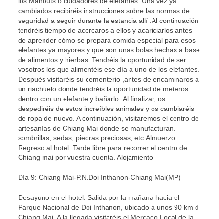
los Mahouts o cuidadores de elefantes. Una vez ya
cambiados recibiréis instrucciones sobre las normas de
seguridad a seguir durante la estancia allí .Al continuación
tendréis tiempo de acercaros a ellos y acariciarlos antes
de aprender cómo se prepara comida especial para esos
elefantes ya mayores y que son unas bolas hechas a base
de alimentos y hierbas. Tendréis la oportunidad de ser
vosotros los que alimentéis ese día a uno de los elefantes.
Después visitaréis su cementerio ,antes de encaminaros a
un riachuelo donde tendréis la oportunidad de meteros
dentro con un elefante y bañarlo .Al finalizar, os
despediréis de estos increíbles animales y os cambiaréis
de ropa de nuevo. A continuación, visitaremos el centro de
artesanías de Chiang Mai donde se manufacturan,
sombrillas, sedas, piedras preciosas, etc.Almuerzo.
Regreso al hotel. Tarde libre para recorrer el centro de
Chiang mai por vuestra cuenta. Alojamiento
Día 9: Chiang Mai-P.N.Doi Inthanon-Chiang Mai(MP)
Desayuno en el hotel. Salida por la mañana hacia el
Parque Nacional de Doi Inthanon, ubicado a unos 90 km d
Chiang Mai. A la llegada visitaréis el Mercado Local de la