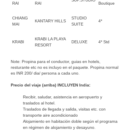
RAI
RAI
Boutique
CHIANG
STUDIO
KANTARY HILLS
4*
MAI
SUITE
KRABI LA PLAYA
KRABI
DELUXE
4* Std
RESORT
Note: Propina para el conductor, guias en hotels,
resturante etc no es incluyo en el paquete. Propina normal
es INR 200/ dia/ persona a cada uno.
Precio del viaje (arriba) INCLUYEN India:
Recibir, saludar, asistencia en aeropuerto y
traslados al hotel.
Traslados de llegada y salida, visitas etc. con
transporte aire acondicionado
Alojamiento en habitación doble según el programa
en régimen de alojamiento y desayuno.