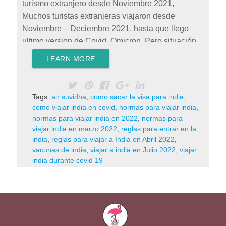
turismo extranjero desde Noviembre 2021,
Muchos turistas extranjeras viajaron desde
Noviembre – Deciembre 2021, hasta que llego
ultimo version de Covid, Omicron. Pero situación
en India ya esta en control porque casi mayoría de
LEARN MORE
población de la India están vacunados por los dos
dosis. Gracias a dios que India tiene su propio dos
vacunas Covidshield y Covaxin que ayudo,
Tags:
air suvidha
,
como sacar la visa para india
,
cumplir sistema de vacunación tan rápido que
como viajar india en covid
,
normas para viajar india
,
otros Países. Los dos vacunas de la India
normas para viajar india en 2022
,
normas para
viajar india en marzo 2022
,
reglas para entrar en la
Covidshield y Covaxin están registrado por WHO.
india
,
reglas para viajar a India en Abril 2022
,
Visa para la India: Para Viajar a la India Durante
vacunas de india
,
viajar a india en Julio 2022
,
viajar
Covid,…
Rad More
india durante covid 19