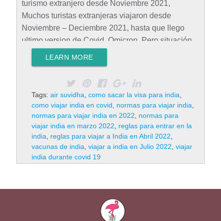
turismo extranjero desde Noviembre 2021,
Muchos turistas extranjeras viajaron desde
Noviembre – Deciembre 2021, hasta que llego
ultimo version de Covid, Omicron. Pero situación
en India ya esta en control porque casi mayoría de
LEARN MORE
población de la India están vacunados por los dos
dosis. Gracias a dios que India tiene su propio dos
vacunas Covidshield y Covaxin que ayudo,
Tags:
air suvidha
,
como sacar la visa para india
,
cumplir sistema de vacunación tan rápido que
como viajar india en covid
,
normas para viajar india
,
otros Países. Los dos vacunas de la India
normas para viajar india en 2022
,
normas para
viajar india en marzo 2022
,
reglas para entrar en la
Covidshield y Covaxin están registrado por WHO.
india
,
reglas para viajar a India en Abril 2022
,
Visa para la India: Para Viajar a la India Durante
vacunas de india
,
viajar a india en Julio 2022
,
viajar
Covid,…
Rad More
india durante covid 19