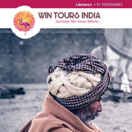
Llámanos
: + 91 9950336883