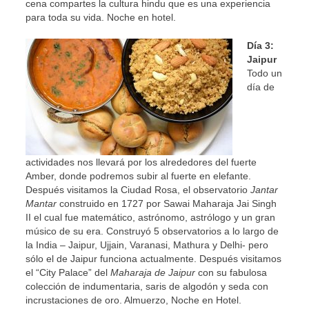
cena compartes la cultura hindu que es una experiencia
para toda su vida. Noche en hotel.
Día 3:
Jaipur
Todo un
día de
actividades nos llevará por los alrededores del fuerte
Amber, donde podremos subir al fuerte en elefante.
Después visitamos la Ciudad Rosa, el observatorio
Jantar
Mantar
construido en 1727 por Sawai Maharaja Jai Singh
II el cual fue matemático, astrónomo, astrólogo y un gran
músico de su era. Construyó 5 observatorios a lo largo de
la India – Jaipur, Ujjain, Varanasi, Mathura y Delhi- pero
sólo el de Jaipur funciona actualmente. Después visitamos
el “City Palace” del
Maharaja de Jaipur
con su fabulosa
colección de indumentaria, saris de algodón y seda con
incrustaciones de oro. Almuerzo, Noche en Hotel.