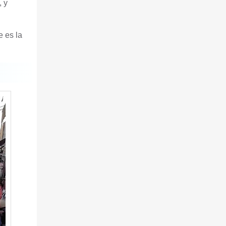
, y
e es la