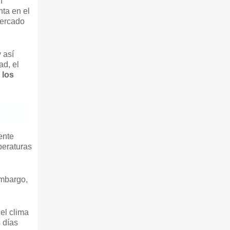
n
nta en el
mercado
 así
ad, el
 los
ente
peraturas
embargo,
el clima
 días