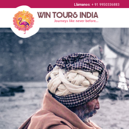
Llámanos
: + 91 9950336883