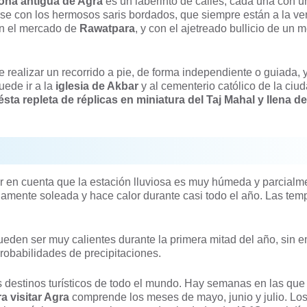
ona antigua de Agra
es un laberinto de calles, cada una con u
rse con los hermosos saris bordados, que siempre están a la ve
 en el mercado de
Rawatpara
, y con el ajetreado bullicio de un 
e realizar un recorrido a pie, de forma independiente o guiada, y
uede ir a la
iglesia de Akbar
y al cementerio católico de la ciud
sta repleta de réplicas en miniatura del Taj Mahal y llena de
ar en cuenta que la estación lluviosa es muy húmeda y parcialm
iamente soleada y hace calor durante casi todo el año. Las tem
eden ser muy calientes durante la primera mitad del año, sin 
robabilidades de precipitaciones.
 destinos turísticos de todo el mundo. Hay semanas en las que 
a visitar Agra
comprende los meses de mayo, junio y julio. Los