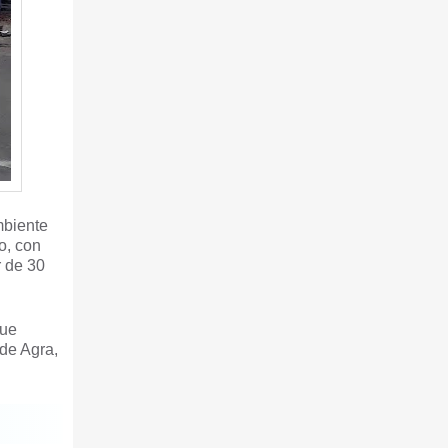
mbiente
o, con
r de 30
que
 de Agra,