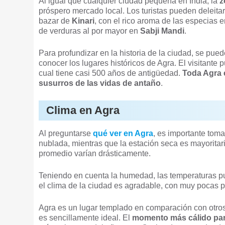
Al igual que cualquier ciudad pequeña en India, la
z
próspero mercado local. Los turistas pueden deleita
bazar de
Kinari
, con el rico aroma de las especias
de verduras al por mayor en
Sabji Mandi
.
Para profundizar en la historia de la ciudad, se pued
conocer los lugares históricos de Agra. El visitante p
cual tiene casi 500 años de antigüedad.
Toda Agra é
susurros de las vidas de antaño
.
Clima en Agra
Al preguntarse
qué ver en Agra
, es importante tom
nublada, mientras que la estación seca es mayoritar
promedio varían drásticamente.
Teniendo en cuenta la humedad, las temperaturas pu
el clima de la ciudad es agradable, con muy pocas p
Agra es un lugar templado en comparación con otros
es sencillamente ideal. El
momento más cálido par