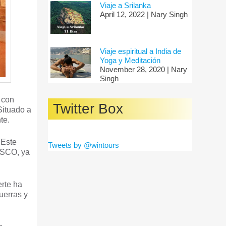
Viaje a Srilanka
April 12, 2022 | Nary Singh
Viaje espiritual a India de
Yoga y Meditación
November 28, 2020 | Nary
Singh
 con
Twitter Box
Situado a
te.
 Este
Tweets by @wintours
ESCO, ya
erte ha
uerras y