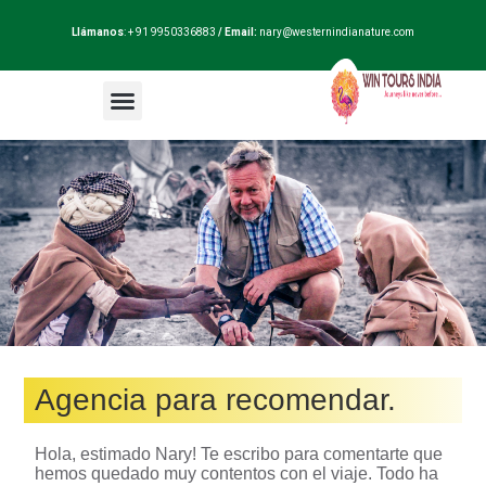
Llámanos
: + 91 9950336883
/ Email:
nary@westernindianature.com
Paquetes de viajes
Dudas sobre India?
Blog de India
Agencia para recomendar.
Hola, estimado Nary! Te escribo para comentarte que
hemos quedado muy contentos con el viaje. Todo ha