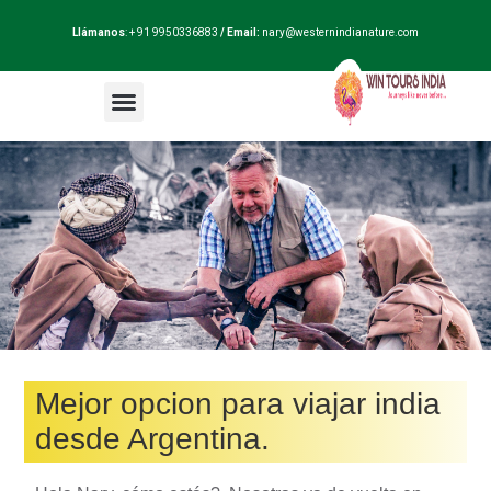
Llámanos
: + 91 9950336883
/ Email:
nary@westernindianature.com
Paquetes de viajes
Dudas sobre India?
Blog de India
Mejor opcion para viajar india
desde Argentina.