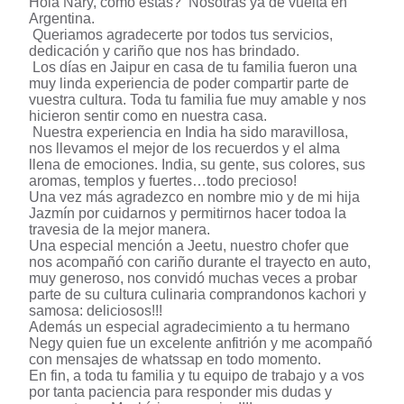
Hola Nary, cómo estás? Nosotras ya de vuelta en
Argentina.
Queriamos agradecerte por todos tus servicios,
dedicación y cariño que nos has brindado.
Los días en Jaipur en casa de tu familia fueron una
muy linda experiencia de poder compartir parte de
vuestra cultura. Toda tu familia fue muy amable y nos
hicieron sentir como en nuestra casa.
Nuestra experiencia en India ha sido maravillosa,
nos llevamos el mejor de los recuerdos y el alma
llena de emociones. India, su gente, sus colores, sus
aromas, templos y fuertes…todo precioso!
Una vez más agradezco en nombre mio y de mi hija
Jazmín por cuidarnos y permitirnos hacer todoa la
travesia de la mejor manera.
Una especial mención a Jeetu, nuestro chofer que
nos acompañó con cariño durante el trayecto en auto,
muy generoso, nos convidó muchas veces a probar
parte de su cultura culinaria comprandonos kachori y
samosa: deliciosos!!!
Además un especial agradecimiento a tu hermano
Negy quien fue un excelente anfitrión y me acompañó
con mensajes de whatssap en todo momento.
En fin, a toda tu familia y tu equipo de trabajo y a vos
por tanta paciencia para responder mis dudas y