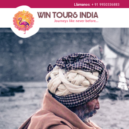
Llámanos
: + 91 9950336883