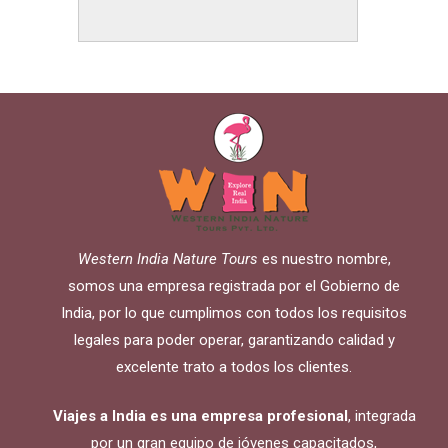
encuentra en Sanganer, que está a
12 kilómetros del centro de la
metrópoli. Tiene terminales
internacionales, nacionales y está
bien conectado con muchas
ciudades de todo el mundo, además
cuenta con varias…
Rad More
Western India Nature Tours
es nuestro nombre,
somos una empresa registrada por el Gobierno de
India, por lo que cumplimos con todos los requisitos
legales para poder operar, garantizando calidad y
excelente trato a todos los clientes.
Viajes a India es una empresa profesional
, integrada
por un gran equipo de jóvenes capacitados,