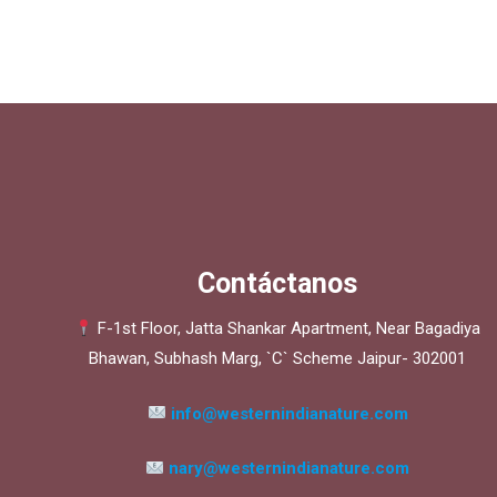
Contáctanos
F-1st Floor, Jatta Shankar Apartment, Near Bagadiya
Bhawan, Subhash Marg, `C` Scheme Jaipur- 302001
info@westernindianature.com
nary@westernindianature.com