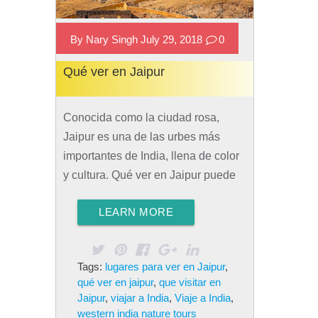
By Nary Singh July 29, 2018
0
Qué ver en Jaipur
Conocida como la ciudad rosa,
Jaipur es una de las urbes más
importantes de India, llena de color
y cultura. Qué ver en Jaipur puede
ser una pregunta difícil, pero con la
LEARN MORE
guía correcta, el visitante podrá
apreciar todo lo que la ciudad tiene
para ofrecer. Cómo llegar a Jaipur
Tags:
lugares para ver en Jaipur
,
Viajar en avión es la forma más
qué ver en jaipur
,
que visitar en
conveniente de llegar a la ciudad.
Jaipur
,
viajar a India
,
Viaje a India
,
El aeropuerto de Jaipur se
western india nature tours