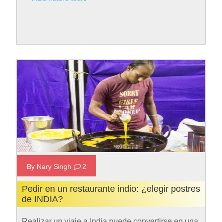
hallar boletos aéreos, hospedajes y restaurantes a
precios accesibles también llega a su fin. Con el
mes de enero, no…
Rad More
By Nary Singh
2
Pedir en un restaurante indio: ¿elegir postres
de INDIA?
Realizar un viaje a India puede convertirse en una