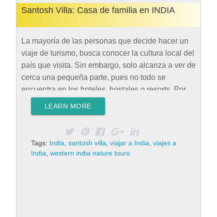
Santosh Villa: Casa de familia en INDIA
La mayoría de las personas que decide hacer un
viaje de turismo, busca conocer la cultura local del
país que visita. Sin embargo, solo alcanza a ver de
cerca una pequeña parte, pues no todo se
encuentra en los hoteles, hostales o resorts. Por
este motivo, la mejor alternativa para empaparse
LEARN MORE
de las tradiciones locales es hospedase en una
casa de familia, para conocer lo más profundo y
real de un país. Si tu plan es viajar a India, no
Tags:
India
,
santosh villa
,
viajar a India
,
viajes a
puedes perderte Santosh Villa. Las casas de
India
,
western india nature tours
familia locales permiten dar una experiencia
integral al turista, al mostrar lo mejor…
Rad More