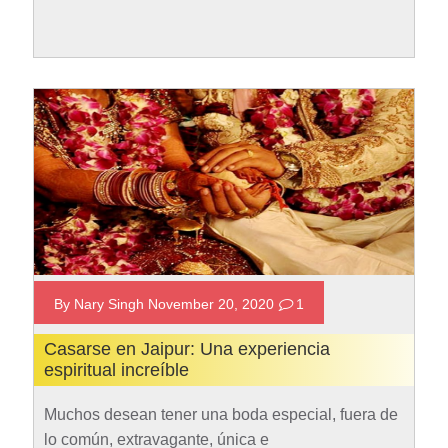
este evento, se dan cita decenas de millones de
peregrinos venidos de todas partes de India y
del…
Rad More
By Nary Singh November 20, 2020
1
Casarse en Jaipur: Una experiencia
espiritual increíble
Muchos desean tener una boda especial, fuera de
lo común, extravagante, única e