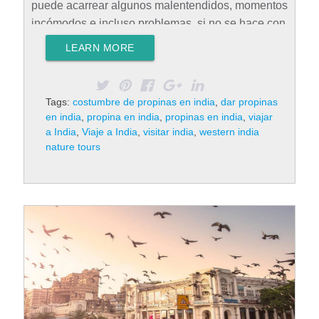
puede acarrear algunos malentendidos, momentos
incómodos e incluso problemas, si no se hace con
la debida prudencia. Dejar propinas en los hoteles
LEARN MORE
Indistintamente si viajas con una agencia de viajes
local o con cualquier otra compañía turística, cada
organización tiene una red de personal contratado.
Tags:
costumbre de propinas en india
,
dar propinas
Esto incluye guías, conductores, restaurantes y
en india
,
propina en india
,
propinas en india
,
viajar
hoteles para que la experiencia de los viajeros en
a India
,
Viaje a India
,
visitar india
,
western india
nature tours
India sea maravillosa. Dar propina al proveedor de
estos servicios es una muestra de gratitud y está…
Rad More