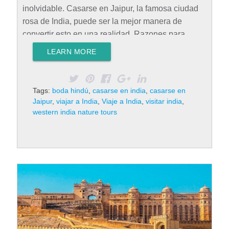
inolvidable. Casarse en Jaipur, la famosa ciudad
rosa de India, puede ser la mejor manera de
convertir esto en una realidad. Razones para
elegir Jaipur Jaipur es la ciudad más grande del
LEARN MORE
estado indio de Rajastán. Fue construida por
varios maharajás del siglo XVIII para que fuese la
primera metrópoli verdaderamente urbana del
Tags:
boda hindú
,
casarse en india
,
casarse en
país. La ciudad está llena de arte, historia y
Jaipur
,
viajar a India
,
Viaje a India
,
visitar india
,
cultura, que inspiran, enamoran y fascinan a
western india nature tours
quienes la visitan. Por eso, casarse en Jaipur es
una experiencia increíble. El punto de entrada al
legendario desierto…
Rad More