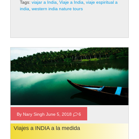
Tags:
viajar a India
,
Viaje a India
,
viaje espiritual a
en todo el mundo. En ella conviven habitantes con
india
,
western india nature tours
diferentes creencias espirituales, como el
hinduismo, el budismo, el sijismo o el islam. De
hecho, las celebraciones religiosas en India
suelen movilizar…
Rad More
By Nary Singh June 5, 2018
6
Viajes a INDIA a la medida