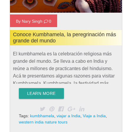
By Nary Singh
0
Conoce Kumbhamela, la peregrinación más
grande del mundo
El kumbhamela es la celebración religiosa más
grande del mundo. Se lleva a cabo en India y
reúne a millones de practicantes del hinduismo.
Acá te presentamos algunas razones para visitar
Kumbhamela. Kumbhamela, la festividad más
importante del hinduismo El hinduismo se
LEARN MORE
caracteriza por ser una religión muy colorida, en la
que abundan numerosas festividades basadas en
leyendas y mitos. Sin embargo, existe una de ellas
Tags:
kumbhamela
,
viajar a India
,
Viaje a India
,
que resalta por su increíble devoción y asistencia
western india nature tours
en masa, el Kumbhamela o Kumbh Mela. Durante