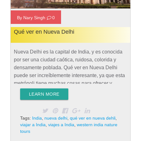
By Nary Singh
0
Qué ver en Nueva Delhi
Nueva Delhi es la capital de India, y es conocida
por ser una ciudad caótica, ruidosa, colorida y
densamente poblada. Qué ver en Nueva Delhi
puede ser increíblemente interesante, ya que esta
metrópoli tiene muchas cosas para ofrecer y
encantar a cada visitante. Cómo llegar a Nueva
LEARN MORE
Delhi Situado en el extremo oeste de Nueva Delhi,
el Aeropuerto Internacional Indira Gandhi conecta
con varios destinos nacionales e internacionales.
Tags:
India
,
nueva delhi
,
qué ver en nueva dehli
,
Es considerado como uno de los aeropuertos más
viajar a India
,
viajes a India
,
western india nature
grandes del país. Además, ofrece instalaciones de
tours
clase mundial, incluyendo centros comerciales,