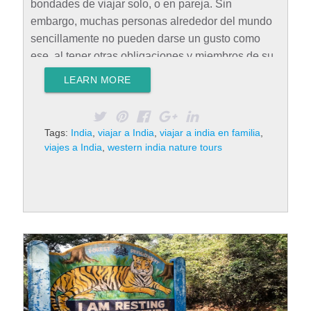
bondades de viajar solo, o en pareja. Sin
embargo, muchas personas alrededor del mundo
sencillamente no pueden darse un gusto como
ese, al tener otras obligaciones y miembros de su
familia a los que no pueden dejar en casa. Por
LEARN MORE
eso, hoy te contamos sobre los detalles de viajar a
India en familia. Ventajas de viajar a India en
familia Realizar un viaje en compañía del grupo
Tags:
India
,
viajar a India
,
viajar a india en familia
,
familiar puede ser una experiencia increíble, pues
viajes a India
,
western india nature tours
de esa manera se logra mejorar la interacción
entre sus miembros, además de despertar la
curiosidad acerca del lugar…
Rad More