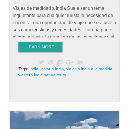
Viajes de medidad a India Suele ser un tema
inquietante para cualquier turista la necesidad de
encontrar una oportunidad de viaje que se ajuste a
sus características y necesidades. Por una parte,
el presupuesto, la duración de las vacaciones y el
destino seleccionado juegan un papel muy
LEARN MORE
importante, mientras que, por la otra, el contenido
del itinerario diseñado y la flexibilidad en el mismo
también resultan de gran ayuda para lograr una
Tags:
India
,
viajar a India
,
viajes a india a la medida
,
experiencia de viaje satisfactoria. Es por ello que
western india nature tours
algunas agencias de viaje locales ofrecen viajes a
India a la medida de cada turista. Presupuesto de
viaje India es…
Rad More