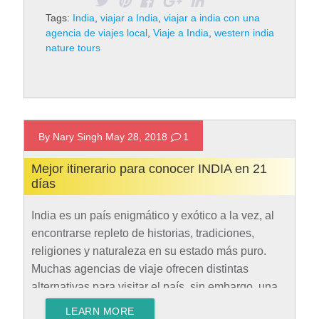
con una agencia de viajes local, especialmente
Tags:
India
,
viajar a India
,
viajar a india con una
para turistas hispanohablantes. 1. Mejor
agencia de viajes local
,
Viaje a India
,
western india
conocimiento del mercado turístico indio Las
nature tours
agencias de viajes localizadas en India ofrecen
una extraordinaria ventaja, ya que conocen de
manera directa…
Rad More
By Nary Singh May 28, 2018
1
Mejor itinerario para conocer INDIA en 21
días
India es un país enigmático y exótico a la vez, al
encontrarse repleto de historias, tradiciones,
religiones y naturaleza en su estado más puro.
Muchas agencias de viaje ofrecen distintas
alternativas para visitar el país, sin embargo, una
forma extraordinaria de conocerlo sin perderse lo
LEARN MORE