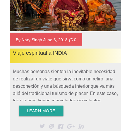
By Nary Singh June 6, 2018
0
Viaje espiritual a INDIA
Muchas personas sienten la inevitable necesidad
de realizar un viaje que sirva como un retiro, una
desconexión y una búsqueda interior que va más
allá del tradicional turismo de placer. En este caso,
los viajeros tienen inquietudes espirituales,
indistintamente de su creencia religiosa. Hoy te
LEARN MORE
contamos lo más importante para organizar un
viaje espiritual a INDIA. Sin duda alguna, India es
uno de los países con mayor interacción religiosa