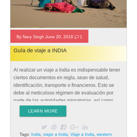
By Nary Singh June 20, 2018
1
Guía de viaje a INDIA
Al realizar un viaje a India es indispensable tener
ciertos documentos en regla, sean de salud,
identificación, transporte o financieros. Esto se
debe al meticuloso régimen de evaluación por
parte de las autoridades migratorias, así como
también para evitar problemas de viaje.
LEARN MORE
Documentos para viajar a India Para viajar a
cualquier país es indispensable tener un
pasaporte vigente, sin embargo, para efectuar un
Tags:
India
,
viajar a India
,
Viaje a India
,
western