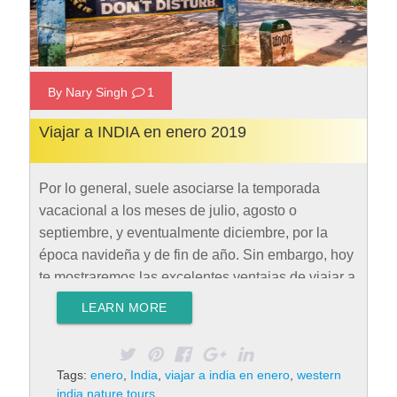
By Nary Singh
1
Viajar a INDIA en enero 2019
Por lo general, suele asociarse la temporada
vacacional a los meses de julio, agosto o
septiembre, y eventualmente diciembre, por la
época navideña y de fin de año. Sin embargo, hoy
te mostraremos las excelentes ventajas de viajar a
India en enero. Temporada baja, costos bajos El
LEARN MORE
periodo turístico navideño, que mueve millones de
turistas cada año alrededor del mundo, acaba al
mismo tiempo que el mes de diciembre, por lo
Tags:
enero
,
India
,
viajar a india en enero
,
western
tanto, la temporada alta en la que es imposible
india nature tours