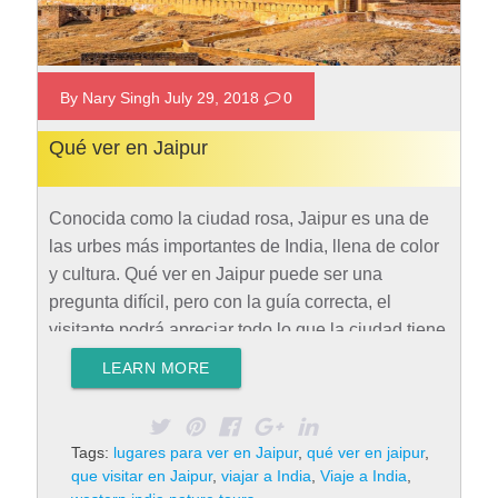
By Nary Singh July 29, 2018
0
Qué ver en Jaipur
Conocida como la ciudad rosa, Jaipur es una de
las urbes más importantes de India, llena de color
y cultura. Qué ver en Jaipur puede ser una
pregunta difícil, pero con la guía correcta, el
visitante podrá apreciar todo lo que la ciudad tiene
para ofrecer. Cómo llegar a Jaipur Viajar en avión
LEARN MORE
es la forma más conveniente de llegar a la ciudad.
El aeropuerto de Jaipur se encuentra en
Sanganer, que está a 12 kilómetros del centro de
Tags:
lugares para ver en Jaipur
,
qué ver en jaipur
,
la metrópoli. Tiene terminales internacionales,
que visitar en Jaipur
,
viajar a India
,
Viaje a India
,
nacionales y está bien conectado con muchas