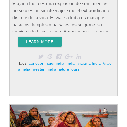
Viajar a India es una explosión de sentimientos,
no solo es un simple viaje, sino el extraordinario
disfrute de la vida. El viaje a India es más que
palacios, templos o paisajes, es su gente, su
comida y toda su cultura. Empecemos a conocer
mejor India. Clima, transporte y comodidad India
LEARN MORE
tiende a considerarse un destino totalmente
desconocido. Muchas veces el viaje a India tiene
como mayor interés su sentido espiritual y cultural,
Tags:
conocer mejor india
,
India
,
viajar a India
,
Viaje
y el turismo se concentra en conocer las calles, los
a India
,
western india nature tours
paisajes y las zonas emblemáticas del país, así
como el interés en el yoga, los deportes y…
Rad
More