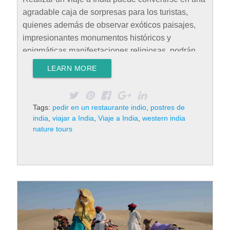
agradable caja de sorpresas para los turistas,
quienes además de observar exóticos paisajes,
impresionantes monumentos históricos y
enigmáticas manifestaciones religiosas, podrán
también conocer lo más dulce y exquisito de la
LEARN MORE
comida local, por eso hoy te presentamos
los postres de India que puedes pedir en un
restaurante indio. Kaju barfi Al momento de viajar
Tags:
pedir en un restaurante indio
,
postres de
a India desde México, no puedes dejar de probar
india
,
viajar a India
,
Viaje a India
,
western india
el delicioso kaju barfi, un postre que suele
nature tours
acompañar las celebraciones típicas hindúes. Se
lo elabora a base de varios ingredientes como
azafrán, pistacho y láminas de plata que,
aunque…
Rad More