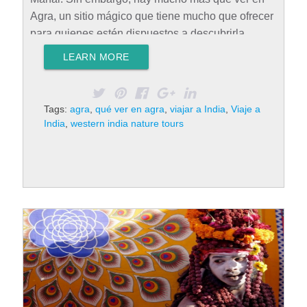
Agra, un sitio mágico que tiene mucho que ofrecer
para quienes estén dispuestos a descubrirla.
Cómo llegar a Agra Agra está conectada con
LEARN MORE
muchas ciudades a través del transporte por
carretera y el ferrocarril. La ciudad también tiene
un aeropuerto nacional llamado Agra Civil
Tags:
agra
,
qué ver en agra
,
viajar a India
,
Viaje a
Enclave, que está a cinco kilómetros del centro de
India
,
western india nature tours
la metrópoli. El aeropuerto está conectado
directamente con Nueva Delhi, Varanasi y Jaipur.
Además, muchos vuelos nacionales e
internacionales llegan…
Rad More