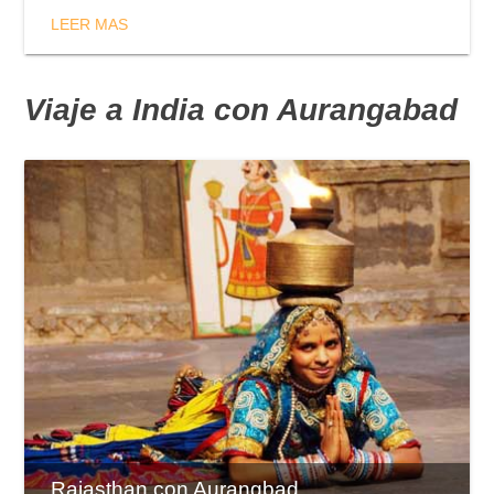
LEER MAS
Viaje a India con Aurangabad
Rajasthan con Aurangbad