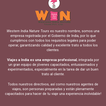
Western India Nature Tours
es nuestro nombre, somos una
empresa registrada por el Gobierno de India, por lo que
cumplimos con todos los requisitos legales para poder
operar, garantizando calidad y excelente trato a todos los
clientes.
Viajes a India es una empresa profesional
, integrada por
un gran equipo de jóvenes capacitados, entusiasmados y
experimentados, especialmente en la tarea de dar un buen
trato al cliente.
Todos nuestros directivos, así como nuestros agentes de
viajes, son personas preparadas y están plenamente
capacitados para hacer de tu viaje una experiencia inolvidable!