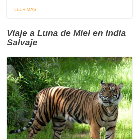
LEER MAS
Viaje a Luna de Miel en India
Salvaje