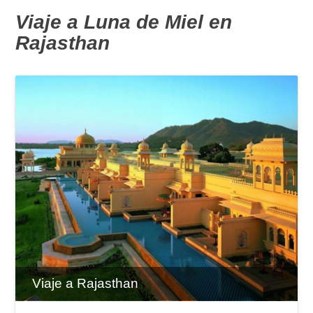
Viaje a Luna de Miel en
Rajasthan
Viaje a Rajasthan