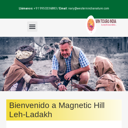
Llámanos
: + 91 9950336883
/ Email:
nary@westernindianature.com
Paquetes de viajes
Dudas sobre India?
Blog de India
Bienvenido a Magnetic Hill
Leh-Ladakh