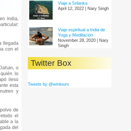
Viaje a Srilanka
April 12, 2022 | Nary Singh
en India,
rticular:
Viaje espiritual a India de
Yoga y Meditación
November 28, 2020 | Nary
a llegada
Singh
na con el
Twitter Box
 Dahan, o
quién lo
apó ileso
Tweets by @wintours
ante esta
nutren y
 polvo de
retodo el
able a la
egada del