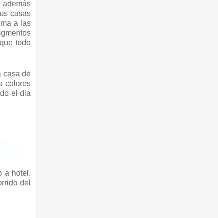
ro además
sus casas
oma a las
pigmentos
 que todo
a casa de
s colores
do el dia
 a hotel.
rrido del