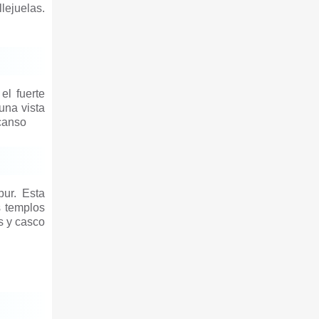
lejuelas.
el fuerte
una vista
scanso
ur. Esta
s templos
s y casco