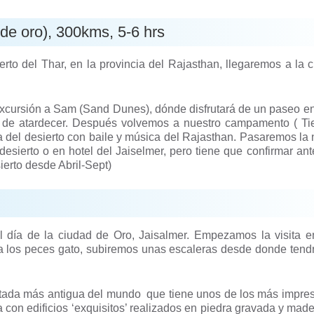
 de oro), 300kms, 5-6 hrs
to del Thar, en la provincia del Rajasthan, llegaremos a la 
a excursión a Sam (Sand Dunes), dónde disfrutará de un paseo e
tar de atardecer. Después volvemos a nuestro campamento ( T
 del desierto con baile y música del Rajasthan. Pasaremos la
desierto o en hotel del Jaiselmer, pero tiene que confirmar ant
ierto desde Abril-Sept)
 día de la ciudad de Oro, Jaisalmer. Empezamos la visita e
at a los peces gato, subiremos unas escaleras desde donde tend
abitada más antigua del mundo que tiene unos de los más impre
on edificios ‘exquisitos’ realizados en piedra gravada y made