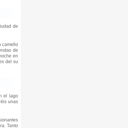
ciudad de
n camello
iendas de
 noche en
es del su
n el lago
réis unas
sionantes
ra. Tanto