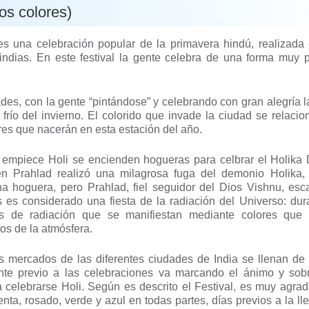
los colores)
es una celebración popular de la primavera hindú, realizada 
dias. En este festival la gente celebra de una forma muy pa
ades, con la gente “pintándose” y celebrando con gran alegría l
frío del invierno. El colorido que invade la ciudad se relacio
lores que nacerán en esta estación del año.
e empiece Holi se encienden hogueras para celbrar el Holika
 Prahlad realizó una milagrosa fuga del demonio Holika, 
 hoguera, pero Prahlad, fiel seguidor del Dios Vishnu, esc
es considerado una fiesta de la radiación del Universo: dur
as de radiación que se manifiestan mediante colores que 
os de la atmósfera.
os mercados de las diferentes ciudades de India se llenan de
nte previo a las celebraciones va marcando el ánimo y sob
celebrarse Holi. Según es descrito el Festival, es muy agrad
genta, rosado, verde y azul en todas partes, días previos a la ll