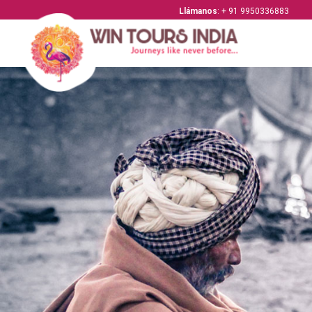
Llámanos
: + 91 9950336883