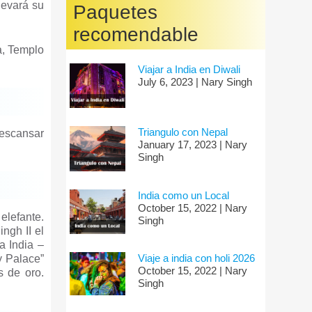
levará su
Paquetes
recomendable
a, Templo
Viajar a India en Diwali
July 6, 2023 | Nary Singh
Triangulo con Nepal
descansar
January 17, 2023 | Nary
Singh
India como un Local
October 15, 2022 | Nary
elefante.
Singh
ngh II el
a India –
Viaje a india con holi 2026
y Palace”
October 15, 2022 | Nary
s de oro.
Singh