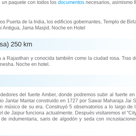
s un paquete con todos los
documentos
necesarios, asimismo l
s Puerta de la India, los edificios gobernantes, Templo de Birl
i Antigua, Jama Masjid. Noche en Hotel
osa) 250 km
da a Rajasthan y conocida también como la ciudad rosa. Tras 
Ganesha. Noche en hotel.
ededores del fuerte Amber, donde podremos subir al fuerte en 
o Jantar Mantar construido en 1727 por Sawai Maharaja Jai Si
n músico de su era. Construyó 5 observatorios a lo largo de l
 el de Jaipur funciona actualmente. Después visitaremos el “Cit
 de indumentaria, saris de algodón y seda con incrustacione