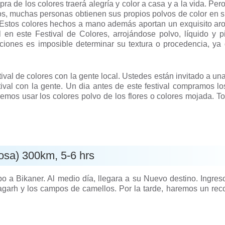
ra de los colores traerá alegría y color a casa y a la vida. Pe
os, muchas personas obtienen sus propios polvos de color en 
es. Estos colores hechos a mano además aportan un exquisito ar
l en este Festival de Colores, arrojándose polvo, líquido y 
ciones es imposible determinar su textura o procedencia, ya
al de colores con la gente local. Ustedes están invitado a un
stival con la gente. Un dia antes de este festival compramos lo
demos usar los colores polvo de los flores o colores mojada. To
rosa) 300km, 5-6 hrs
 a Bikaner. Al medio día, llegara a su Nuevo destino. Ingreso
garh y los campos de camellos. Por la tarde, haremos un reco