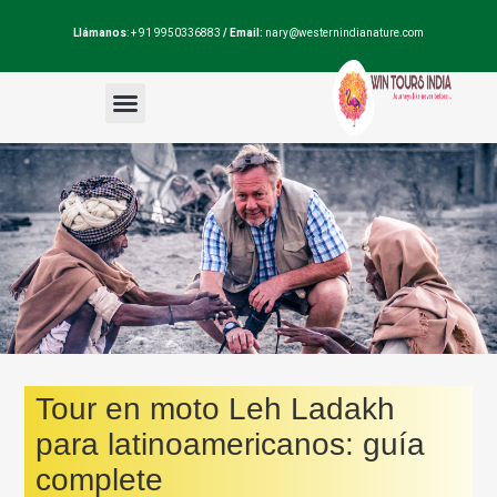
Llámanos
: + 91 9950336883
/ Email:
nary@westernindianature.com
Paquetes de viajes
Dudas sobre India?
Blog de India
Tour en moto Leh Ladakh
para latinoamericanos: guía
complete