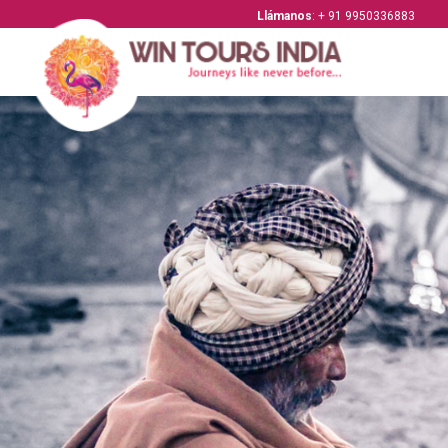
Llámanos
: + 91 9950336883