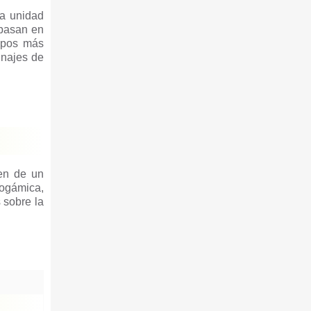
na unidad
 basan en
upos más
inajes de
en de un
dogámica,
 sobre la