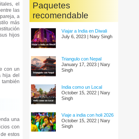
Paquetes
tales, el
entre las
recomendable
pareja, a
tilo más
stitución
Viajar a India en Diwali
sus hijos
July 6, 2023 | Nary Singh
Triangulo con Nepal
January 17, 2023 | Nary
se con un
Singh
 hija del
a también
India como un Local
October 15, 2022 | Nary
Singh
Viaje a india con holi 2026
ienda una
October 15, 2022 | Nary
Singh
icios con
 de estos