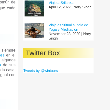
 común de
Viaje a Srilanka
April 12, 2022 | Nary Singh
 que cada
Viaje espiritual a India de
Yoga y Meditación
November 28, 2020 | Nary
Singh
o siempre
Twitter Box
es
en el
n algunos
s
de sus
 la casa.
Tweets by @wintours
igual con