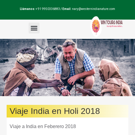
Llámanos
: + 91 9950336883
/ Email:
nary@westernindianature.com
Paquetes de viajes
Dudas sobre India?
Blog de India
Viaje India en Holi 2018
Viaje a India en Feberero 2018