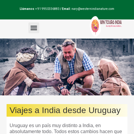
Llámanos
: + 91 9950336883
/ Email:
nary@westernindianature.com
Paquetes de viajes
Dudas sobre India?
Blog de India
Viajes a India desde Uruguay
Uruguay es un país muy distinto a India, en
absolutamente todo. Todos estos cambios hacen que