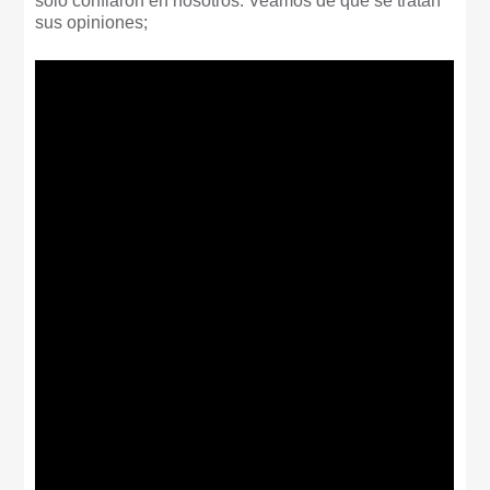
solo confiaron en nosotros. Veamos de qué se tratan
sus opiniones;