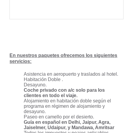
Asistencia en aeropuerto y traslados al hotel.
Habitación Doble .
Desayuno.
Coche privado con a/c solo para los
clientes en todo el viaje.
Alojamiento en habitación doble según el
programa en régimen de alojamiento y
desayuno.
Paseo en camello por el desierto.
Guía en español en Delhi, Jaipur, Agra,
Jaiselmer, Udaipur, y Mandawa, Amritsar
Todos los impuestos y peajes aplicables.
Una cena en desierto con bailar y música.
Servicio especial: ( Solo si queda en casa en
Jaipur)
Invitación a una casa de familia India para
conocer la cultura verdadera del País .
1 almuerzo en Park Regis Jaipur (sin bebidas)
1 cena en Jaipur solo si esta alojando con
familia India en Jaipur.