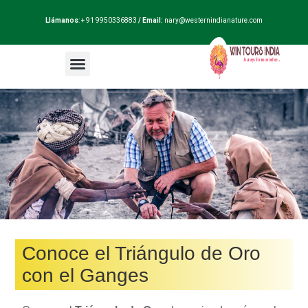
Llámanos
: + 91 9950336883
/ Email:
nary@westernindianature.com
Paquetes de viajes
Dudas sobre India?
Blog de India
Conoce el Triángulo de Oro
con el Ganges