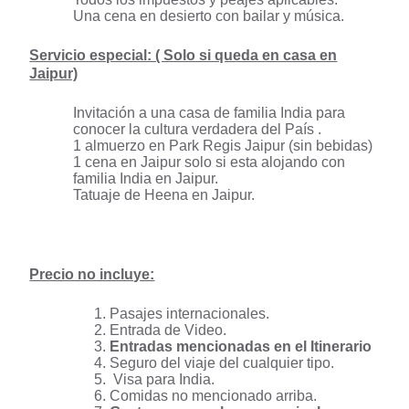
Tatuaje de Heena en Jaipur.
Precio no incluye:
Pasajes internacionales.
Entrada de Video.
Entradas mencionadas en el Itinerario
Seguro del viaje del cualquier tipo.
Visa para India.
Comidas no mencionado arriba.
Gastos personales que no incluye en
“Precio incluye”.
Esperamos que este hermoso tour haya colmado sus
expectativas y nuestro servicio haya sido de su
agrado! Cualquier duda o sugerencia escríbenos a
nuestro
formulario de contacto.