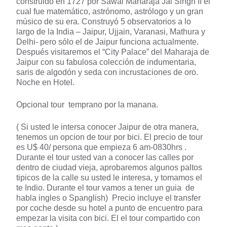
construido en 1727 por Sawai Maharaja Jai Singh II el
cual fue matemático, astrónomo, astrólogo y un gran
músico de su era. Construyó 5 observatorios a lo
largo de la India – Jaipur, Ujjain, Varanasi, Mathura y
Delhi- pero sólo el de Jaipur funciona actualmente.
Después visitaremos el “City Palace” del Maharaja de
Jaipur con su fabulosa colección de indumentaria,
saris de algodón y seda con incrustaciones de oro.
Noche en Hotel.
Opcional tour temprano por la manana.
( Si usted le intersa conocer Jaipur de otra manera,
tenemos un opcion de tour por bici. El precio de tour
es U$ 40/ persona que empieza 6 am-0830hrs .
Durante el tour usted van a conocer las calles por
dentro de ciudad vieja, aprobaremos algunos paltos
tipicos de la calle su usted le interesa, y tomamos el
te Indio. Durante el tour vamos a tener un guia de
habla ingles o Spanglish) Precio incluye el transfer
por coche desde su hotel a punto de encuentro para
empezar la visita con bici. El el tour compartido con