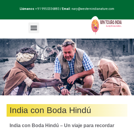
Llámanos
: + 91 9950336883
/ Email:
nary@westernindianature.com
Paquetes de viajes
Dudas sobre India?
Blog de India
India con Boda Hindú
India con Boda Hindú –
Un viaje para recordar