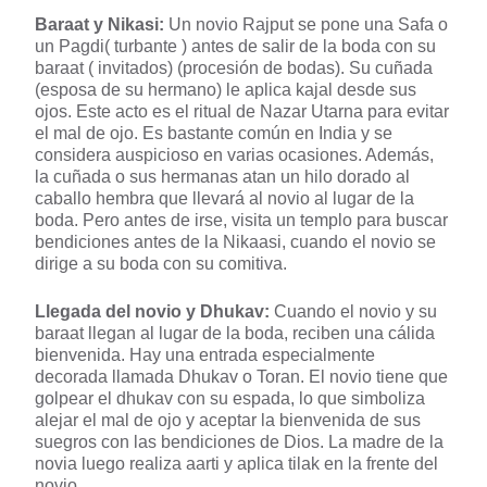
Baraat y Nikasi:
Un novio Rajput se pone una Safa o
un Pagdi( turbante ) antes de salir de la boda con su
baraat ( invitados) (procesión de bodas). Su cuñada
(esposa de su hermano) le aplica kajal desde sus
ojos. Este acto es el ritual de Nazar Utarna para evitar
el mal de ojo. Es bastante común en India y se
considera auspicioso en varias ocasiones. Además,
la cuñada o sus hermanas atan un hilo dorado al
caballo hembra que llevará al novio al lugar de la
boda. Pero antes de irse, visita un templo para buscar
bendiciones antes de la Nikaasi, cuando el novio se
dirige a su boda con su comitiva.
Llegada del novio y Dhukav:
Cuando el novio y su
baraat llegan al lugar de la boda, reciben una cálida
bienvenida. Hay una entrada especialmente
decorada llamada Dhukav o Toran. El novio tiene que
golpear el dhukav con su espada, lo que simboliza
alejar el mal de ojo y aceptar la bienvenida de sus
suegros con las bendiciones de Dios. La madre de la
novia luego realiza aarti y aplica tilak en la frente del
novio.