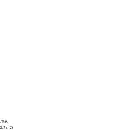
nte.
h II el