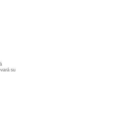
á
evará su