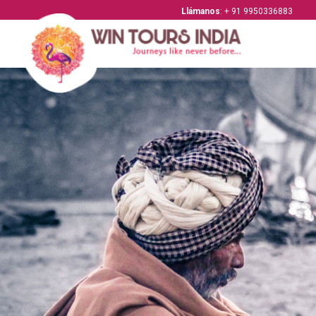
Llámanos
: + 91 9950336883