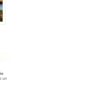
ño
s un