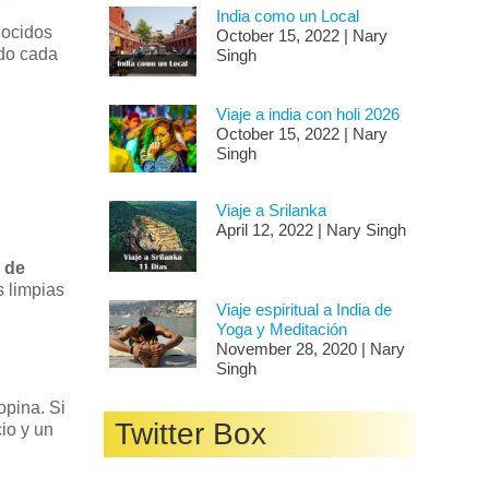
India como un Local
nocidos
October 15, 2022 | Nary
ndo cada
Singh
Viaje a india con holi 2026
October 15, 2022 | Nary
Singh
Viaje a Srilanka
April 12, 2022 | Nary Singh
o de
s limpias
Viaje espiritual a India de
Yoga y Meditación
November 28, 2020 | Nary
Singh
opina. Si
Twitter Box
io y un