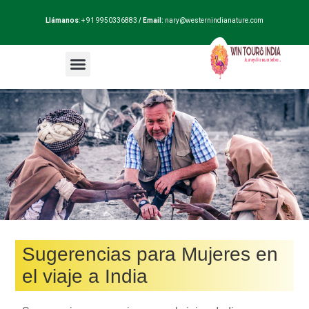
Llámanos
: + 91 9950336883
/ Email:
nary@westernindianature.com
Paquetes de viajes
Dudas sobre India?
Blog de India
Sugerencias para Mujeres en
el viaje a India