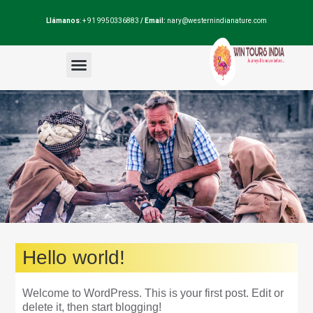
Llámanos
: + 91 9950336883
/ Email:
nary@westernindianature.com
Paquetes de viajes
Dudas sobre India?
Blog de India
Hello world!
Welcome to WordPress. This is your first post. Edit or
delete it, then start blogging!