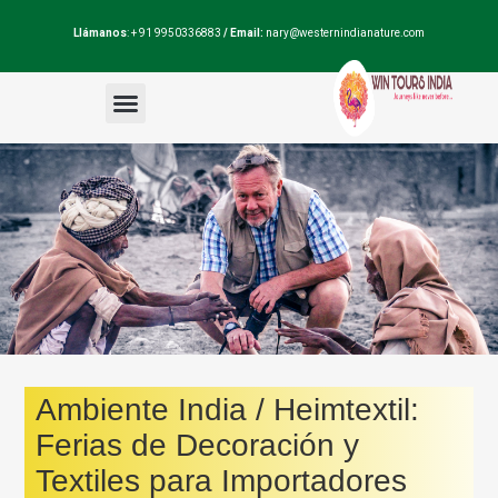
Llámanos
: + 91 9950336883
/ Email:
nary@westernindianature.com
Paquetes de viajes
Dudas sobre India?
Blog de India
Ambiente India / Heimtextil:
Ferias de Decoración y
Textiles para Importadores