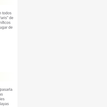
n todos
aris” de
níficos
lugar de
 pasarla
as
des
layas