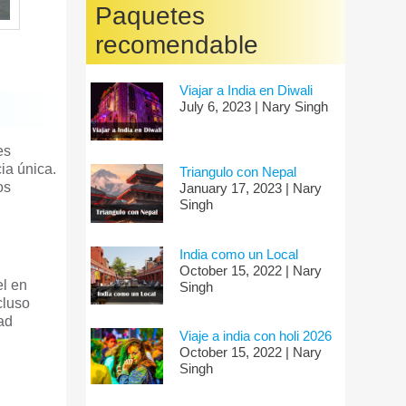
Paquetes
recomendable
Viajar a India en Diwali
July 6, 2023 | Nary Singh
es
ia única.
Triangulo con Nepal
os
January 17, 2023 | Nary
Singh
India como un Local
October 15, 2022 | Nary
el en
Singh
cluso
ad
Viaje a india con holi 2026
October 15, 2022 | Nary
Singh