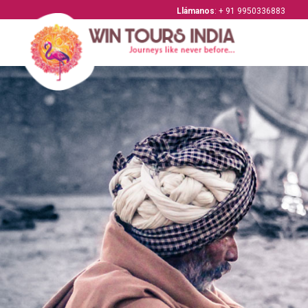
Llámanos
: + 91 9950336883