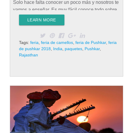
Solo hace falta conocer un poco más y nosotros te
vamos a enseñar. Es muy fácil conoce todo sobre
la Feria de Pushkar aquí. Feria de Pushkar en
LEARN MORE
India La Feria de Pushkar en India es un festival
anual que se dedica al camello. Incluso se conoce
como la feria del camello y en todo el mundo hay
Tags:
feria
,
feria de camellos
,
feria de Pushkar
,
feria
muchos más, pero la Feria de Pushkar es
de pushkar 2018
,
India
,
paquetes
,
Pushkar
,
considera como la feria del camello más grande…
Rajasthan
Rad More