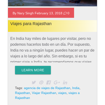
By Nary Singh February 13, 2018
0
Viajes para Rajasthan
En India hay miles de lugares por visitar, pero no
podemos hacerlos todo en un día. Por supuesto,
India no va a ningún lugar, puedes hacer un par de
viajes a lo largo del año. Sin embargo, si es tu
primer viaje a India, te recomendamos que viajes
para Rajasthan. Rajasthan En español también se
LEARN MORE
le conoce como Rajastán o Rayastán. El nombre
proviene del significa “Tierra de Reyes” y
pertenece a los estados y uniones de India. No es
Tags:
agencia de viajes de Rajasthan
,
India
,
el estado más poblado de India, pero cubre
Rajasthan
,
Viajar Rajasthan
,
viajes
,
viajes a
342.239 km2 siendo el estado más extenso. Los
Rajasthan
viajes para Rajasthan han…
Rad More