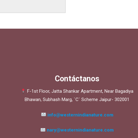
llo. Incluso se conoce como
 del camello y en todo el
ay muchos más, pero la
e Pushkar es considera
 feria del camello más
e…
Rad More
Contáctanos
F-1st Floor, Jatta Shankar Apartment, Near Bagadiya
Bhawan, Subhash Marg, `C` Scheme Jaipur- 302001
info@westernindianature.com
nary@westernindianature.com