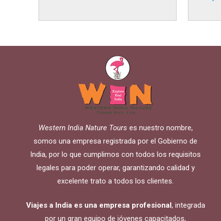
mejores experiencias que vas a
al came
tener en tu vida. Temperatura –
la feria
Viajar a India en Octubre 2018 Lo
mundo h
primero que tenemos que hacer
Feria d
mención es la temperatura y…
Rad
como la
More
grand
Western India Nature Tours
es nuestro nombre,
somos una empresa registrada por el Gobierno de
India, por lo que cumplimos con todos los requisitos
legales para poder operar, garantizando calidad y
excelente trato a todos los clientes.
Viajes a India es una empresa profesional
, integrada
por un gran equipo de jóvenes capacitados,