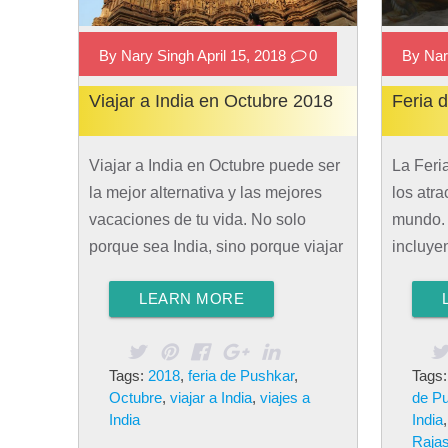
By Nary Singh April 15, 2018
0
By Nar
Viajar a India en Octubre 2018
Feria 
Viajar a India en Octubre puede ser
La Feri
la mejor alternativa y las mejores
los atra
vacaciones de tu vida. No solo
mundo. 
porque sea India, sino porque viajar
incluye
a India en Octubre 2018 es
otros a
LEARN MORE
realmente increíble por muchos
conocer
motivos. Aprende de estos viajes a
vamos a
India en Octubre 2018 y por muchos
conoce 
Tags:
2018
,
feria de Pushkar
,
Tags
años. Hoy te vamos a enseñar los
Pushkar
Octubre
,
viajar a India
,
viajes a
de P
motivos por el cual, viajar a India en
India L
India
India
Octubre 2018 puede ser una de las
es un f
Raja