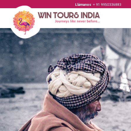
Llámanos
: + 91 9950336883