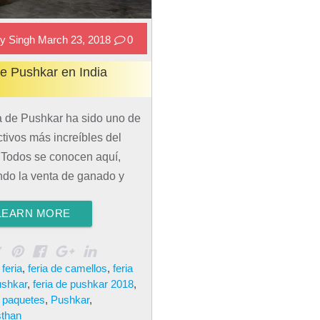
y Singh March 23, 2018
0
de Pushkar en India
a de Pushkar ha sido uno de
ctivos más increíbles del
Todos se conocen aquí,
ndo la venta de ganado y
nimales. Solo hace falta
LEARN MORE
 un poco más y nosotros te
 enseñar. Es muy fácil
todo sobre la Feria de
:
feria
,
feria de camellos
,
feria
 aquí. Feria de Pushkar en
ushkar
,
feria de pushkar 2018
,
a Feria de Pushkar en India
,
paquetes
,
Pushkar
,
estival anual que se dedica
sthan