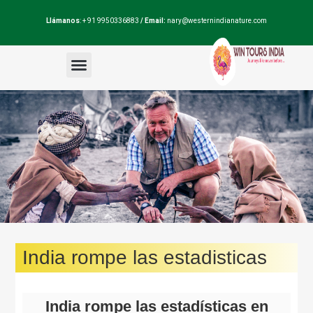
Llámanos
: + 91 9950336883
/ Email:
nary@westernindianature.com
Paquetes de viajes
Dudas sobre India?
Blog de India
India rompe las estadisticas
India rompe las estadísticas en