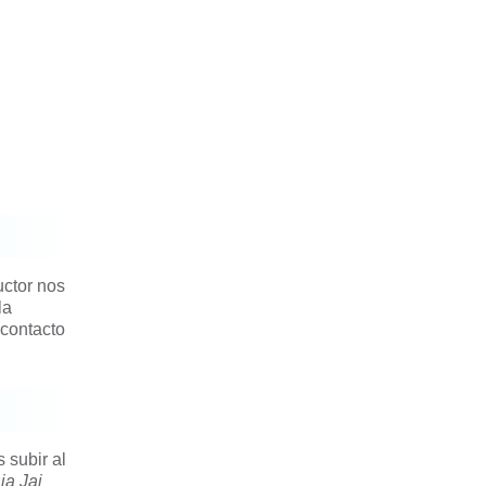
uctor nos
la
 contacto
 subir al
ja Jai