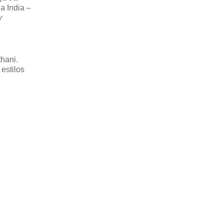
a India –
y
thani.
 estilos