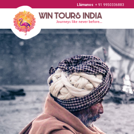
Llámanos
: + 91 9950336883