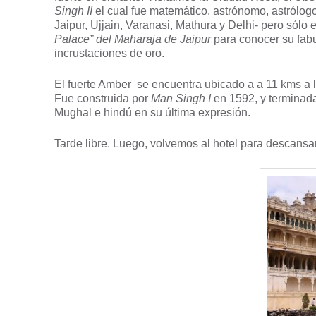
Singh II
el cual fue matemático, astrónomo, astrólogo
Jaipur, Ujjain, Varanasi, Mathura y Delhi- pero sólo
Palace” del Maharaja de Jaipur
para conocer su fabu
incrustaciones de oro.
El fuerte Amber se encuentra ubicado a a 11 kms a la
Fue construida por
Man Singh I
en 1592, y terminad
Mughal e hindú en su última expresión.
Tarde libre. Luego, volvemos al hotel para descansa