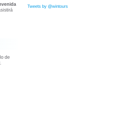
envenida
Tweets by @wintours
sistirá
lo de
.