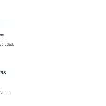
los
emplo
a ciudad.
ras
s
. Noche