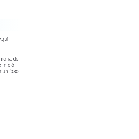
Aquí
moria de
 inició
r un foso