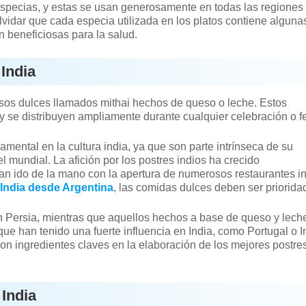
especias, y estas se usan generosamente en todas las regiones 
olvidar que cada especia utilizada en los platos contiene alguna
n beneficiosas para la salud.
India
os dulces llamados mithai hechos de queso o leche. Estos
e distribuyen ampliamente durante cualquier celebración o fes
mental en la cultura india, ya que son parte intrínseca de su
 mundial. La afición por los postres indios ha crecido
an ido de la mano con la apertura de numerosos restaurantes i
a India desde Argentina
, las comidas dulces deben ser priorida
 Persia, mientras que aquellos hechos a base de queso y lech
ue han tenido una fuerte influencia en India, como Portugal o In
 son ingredientes claves en la elaboración de los mejores postre
 India