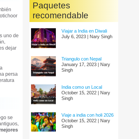
Paquetes
ambién
recomendable
otichoor
Viajar a India en Diwali
es uno de
July 6, 2023 | Nary Singh
án,
es dejar
Triangulo con Nepal
January 17, 2023 | Nary
ta
Singh
ina persa
eratura
India como un Local
October 15, 2022 | Nary
Singh
Viaje a india con holi 2026
uego se
October 15, 2022 | Nary
antiguos,
Singh
 mejores