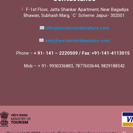
F-1st Floor, Jatta Shankar Apartment, Near Bagadiya
Bhawan, Subhash Marg, `C` Scheme Jaipur- 302001
info@westernindianature.com
nary@westernindianature.com
Phone –
+ 91- 141 – 2220509 /
Fax: +91-141-4113015
Mob – + 91- 9950336883, 7877603644, 9829188542