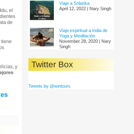
Viaje a Srilanka
April 12, 2022 | Nary Singh
ddu, el
edientes
ata de
Viaje espiritual a India de
Yoga y Meditación
November 28, 2020 | Nary
 tiene
Singh
los
Twitter Box
licias, y
ejores
Tweets by @wintours
res