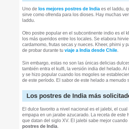
Uno de
los mejores postres de India
es el laddu, q
sirve como ofrenda para los dioses. Hay muchas ver
laddu.
Otro postre popular en el subcontinente indio es el
los más queridos entre los locales. Se elabora hirv
cardamomo, frutas secas y nueces. Kheer, phirni y 
de probar durante tu
viaje a India desde Chile
.
Sin embargo, estas no son las únicas delicias dulces
también entra el kulfi, la versión india del helado. A
y se hizo popular cuando los mogoles se estableciero
de este período. El sabor de este helado a menudo s
Los postres de India más solicita
El dulce favorito a nivel nacional es el jalebi, el cu
empapa en un jarabe azucarado. La receta de este h
que datan del siglo XV. El jalebi sabe mejor cuando 
postres de India
.