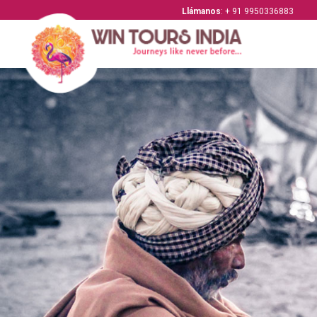
Llámanos
: + 91 9950336883