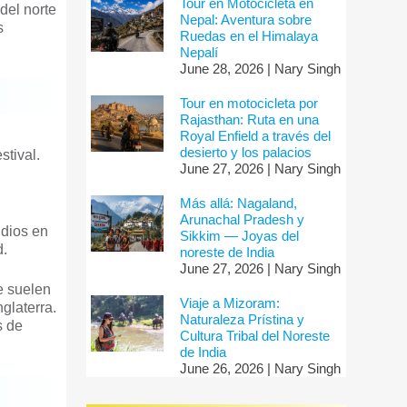
Tour en Motocicleta en
del norte
Nepal: Aventura sobre
s
Ruedas en el Himalaya
Nepalí
June 28, 2026 | Nary Singh
Tour en motocicleta por
Rajasthan: Ruta en una
Royal Enfield a través del
desierto y los palacios
tival.
June 27, 2026 | Nary Singh
Más allá: Nagaland,
Arunachal Pradesh y
ndios en
Sikkim — Joyas del
d.
noreste de India
June 27, 2026 | Nary Singh
e suelen
Viaje a Mizoram:
glaterra.
Naturaleza Prístina y
s de
Cultura Tribal del Noreste
de India
June 26, 2026 | Nary Singh