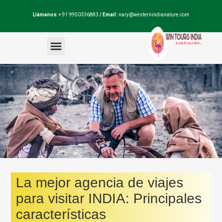
Llámanos
: + 91 9950336883
/ Email:
nary@westernindianature.com
Paquetes de viajes
Dudas sobre India?
Blog de India
La mejor agencia de viajes
para visitar INDIA: Principales
características