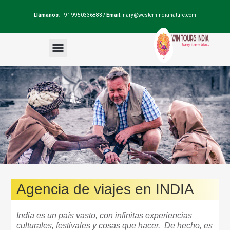
Llámanos
: + 91 9950336883
/ Email:
nary@westernindianature.com
Paquetes de viajes
Dudas sobre India?
Blog de India
Agencia de viajes en INDIA
India es un país vasto, con infinitas experiencias
culturales, festivales y cosas que hacer. De hecho, es